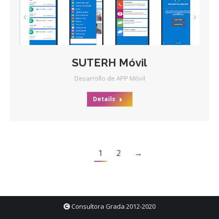
SUTERH Móvil
Desarrollo de APP Móvil
Details
1
2
→
Consultora Grada 2012-2020