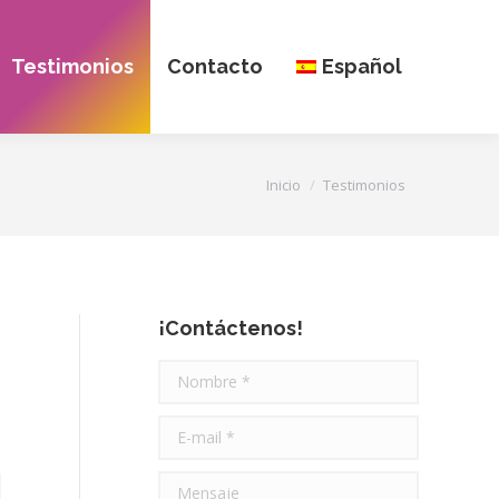
Testimonios
Contacto
Español
Estás aquí:
Inicio
Testimonios
¡Contáctenos!
Nombre *
E-mail *
Mensaje